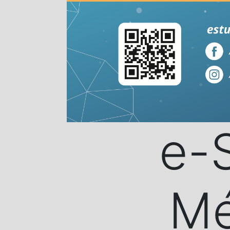
e-
Mé